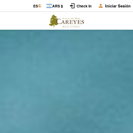
Iniciar Sesión
ES
ARS $
Check In