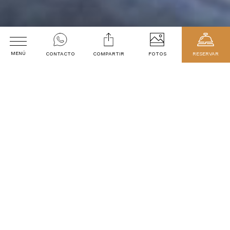
MENÚ
CONTACTO
COMPARTIR
FOTOS
RESERVAR
Aparts
Fecha de Llegada
VER MÁS >
Fecha de Salida
2
adultos
1
cabaña
VER TARIFAS
Servicios